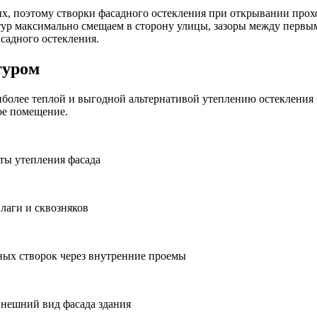
, поэтому створки фасадного остекления при открывании прохо
тур максимально смещаем в сторону улицы, зазоры между первы
адного остекления.
туром
более теплой и выгодной альтернативой утеплению остекления б
ое помещение.
ты утепления фасада
лаги и сквозняков
ных створок через внутренние проемы
 внешний вид фасада здания