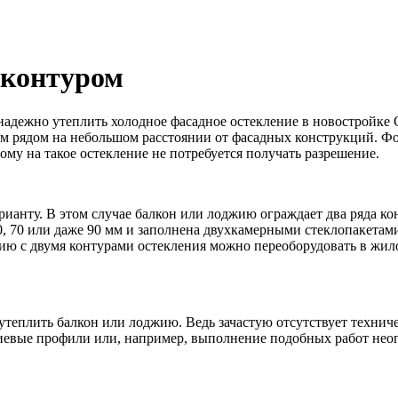
 контуром
надежно утеплить холодное фасадное остекление в новостройке 
рым рядом на небольшом расстоянии от фасадных конструкций. 
ому на такое остекление не потребуется получать разрешение.
рианту. В этом случае балкон или лоджию ограждает два ряда к
70 или даже 90 мм и заполнена двухкамерными стеклопакетами.
жию с двумя контурами остекления можно переоборудовать в жи
утеплить балкон или лоджию. Ведь зачастую отсутствует техниче
иевые профили или, например, выполнение подобных работ неоп