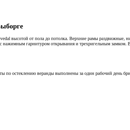
Выборге
vedal высотой от пола до потолка. Верхние рамы раздвижные, н
 с нажимным гарнитуром открывания и трехригельным замком. 
оты по остеклению веранды выполнены за один рабочий день бр