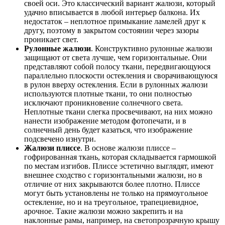
своей оси. Это классический вариант жалюзи, который
удачно вписывается в любой интерьер балкона. Их
недостаток – неплотное примыкание ламелей друг к
другу, поэтому в закрытом состоянии через зазоры
проникает свет.
Рулонные жалюзи
. Конструктивно рулонные жалюзи
защищают от света лучше, чем горизонтальные. Они
представляют собой полосу ткани, передвигающуюся
параллельно плоскости остекления и сворачивающуюся
в рулон вверху остекления. Если в рулонных жалюзи
используются плотные ткани, то они полностью
исключают проникновение солнечного света.
Неплотные ткани слегка просвечивают, на них можно
нанести изображение методом фотопечати, и в
солнечный день будет казаться, что изображение
подсвечено изнутри.
Жалюзи плиссе
. В основе жалюзи плиссе –
гофрированная ткань, которая складывается гармошкой
по местам изгибов. Плиссе эстетично выглядят, имеют
внешнее сходство с горизонтальными жалюзи, но в
отличие от них закрываются более плотно. Плиссе
могут быть установлены не только на прямоугольное
остекление, но и на треугольное, трапециевидное,
арочное. Такие жалюзи можно закрепить и на
наклонные рамы, например, на светопрозрачную крышу